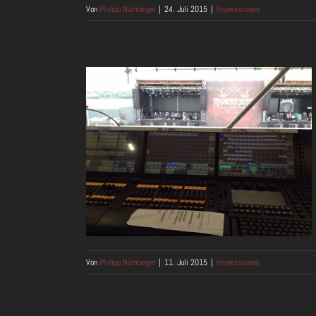
Von
Philipp Nürnberger
|
24. Juli 2015
|
Impressionen
15
Von
Philipp Nürnberger
|
11. Juli 2015
|
Impressionen