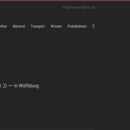
info@luminis-lighting.de
niker
Material
Transport
Wissen
Probebühnen
 :)) — in Wolfsburg.