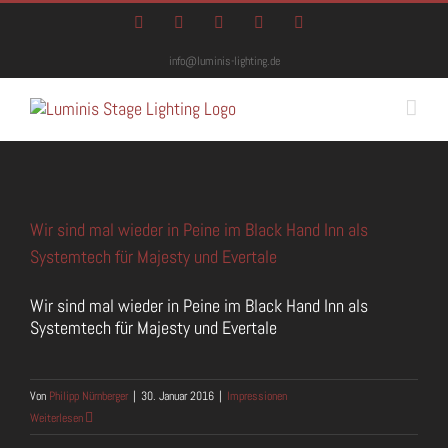
Zum
Facebook
Instagram
Twitter
YouTube
E-
Inhalt
Mail
springen
info@luminis-lighting.de
Wir sind mal wieder in Peine im Black Hand Inn als
Systemtech für Majesty und Evertale
Wir sind mal wieder in Peine im Black Hand Inn als
Systemtech für Majesty und Evertale
Von
Philipp Nürnberger
|
30. Januar 2016
|
Impressionen
Weiterlesen