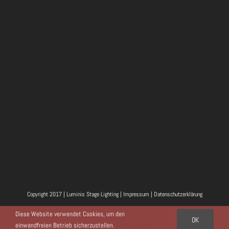
Copyright 2017 | Luminis Stage Lighting |
Impressum
|
Datenschutzerklärung
Facebook
Instagram
Twitter
YouTube
E-
Diese Website verwendet Cookies, um den
OK
Mail
einwandfreien Betrieb sicherzustellen.
Einstellungen