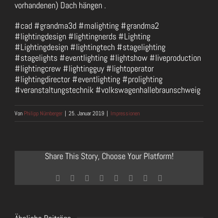
vorhandenen) Dach hängen .
#cad #grandma3d #malighting #grandma2
#lightingdesign #lightingnerds #Lighting
#Lightingdesign #lightingtech #stagelighting
#stagelights #eventlighting #lightshow #liveproduction
#lightingcrew #lightingguy #lightoperator
#lightingdirector #eventlighting #prolighting
#veranstaltungstechnik #volkswagenhallebraunschweig
Von
Philipp Nürnberger
|
25. Januar 2019
|
Impressionen
Share This Story, Choose Your Platform!
Facebook
Twitter
Reddit
LinkedIn
Tumblr
Pinterest
Vk
E-
Mail