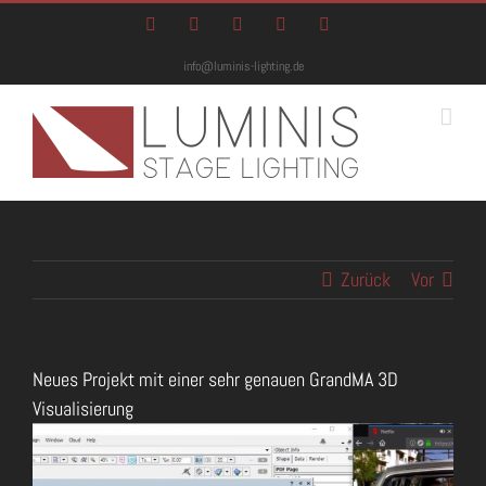
Zum
Facebook
Instagram
Twitter
YouTube
E-
Inhalt
Mail
springen
info@luminis-lighting.de
Zurück
Vor
Neues Projekt mit einer sehr genauen GrandMA 3D
Visualisierung
Zeige
grösseres
Bild