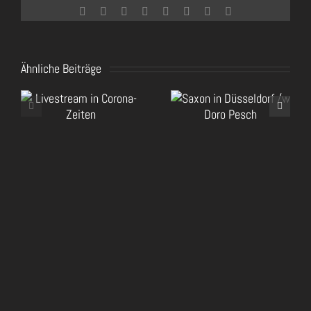
Facebook
Twitter
Reddit
LinkedIn
Tumblr
Pinterest
Vk
E-
Mail
Ähnliche Beiträge
RockHa
Saxon in Düsseldorf
2020
/w Doro Pesch