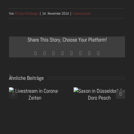
Von
Philipp Nürnberger
|
14. November 2014
|
Impressionen
Share This Story, Choose Your Platform!
Facebook
Twitter
Reddit
LinkedIn
Tumblr
Pinterest
Vk
E-
Mail
Ähnliche Beiträge
RockHa
Saxon in Düsseldorf
2020
/w Doro Pesch