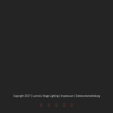
Copyright 2017 | Luminis Stage Lighting |
Impressum
|
Datenschutzerklärung
Facebook
Instagram
Twitter
YouTube
E-
Mail