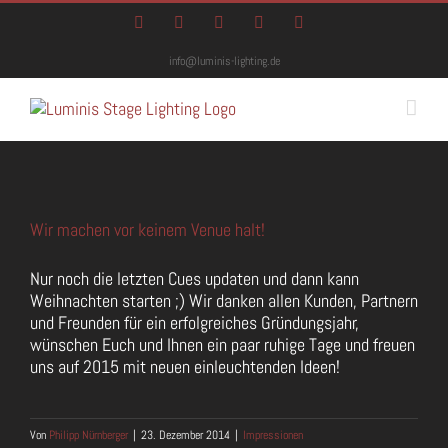
Zum
Facebook
Instagram
Twitter
YouTube
E-
Inhalt
Mail
springen
info@luminis-lighting.de
Wir machen vor keinem Venue halt!
Nur noch die letzten Cues updaten und dann kann
Weihnachten starten ;) Wir danken allen Kunden, Partnern
und Freunden für ein erfolgreiches Gründungsjahr,
wünschen Euch und Ihnen ein paar ruhige Tage und freuen
uns auf 2015 mit neuen einleuchtenden Ideen!
Von
Philipp Nürnberger
|
23. Dezember 2014
|
Impressionen