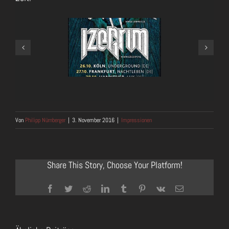
Von
Philipp Nürnberger
|
3. November 2016
|
Impressionen
Share This Story, Choose Your Platform!
Facebook
Twitter
Reddit
LinkedIn
Tumblr
Pinterest
Vk
E-
Mail