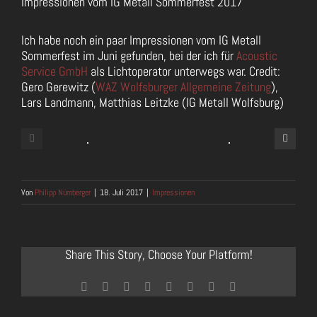
Impressionen vom IG Metall Sommerfest 2017
Zeige
grösseres
Ich habe noch ein paar Impressionen vom IG Metall
Bild
Sommerfest im Juni gefunden, bei der ich für
Acoustic
Service GmbH
als Lichtoperator unterwegs war. Credit:
Gero Gerewitz (
WAZ Wolfsburger Allgemeine Zeitung
),
Lars Landmann, Matthias Leitzke (IG Metall Wolfsburg)
Von
Philipp Nürnberger
|
18. Juli 2017
|
Impressionen
Share This Story, Choose Your Platform!
Facebook
Twitter
Reddit
LinkedIn
Tumblr
Pinterest
Vk
E-
Mail