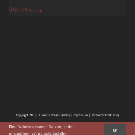
WordPress.org
Copyright 2017 | Luminis Stage Lighting |
Impressum
|
Datenschutzerklärung
Facebook
Instagram
Twitter
YouTube
E-
Diese Website verwendet Cookies, um den
OK
Mail
einwandfreien Betrieb sicherzustellen.
Einstellungen